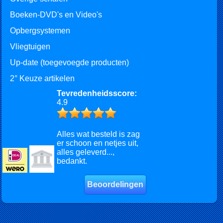
Boeken-DVD's en Video's
Opbergsystemen
Vliegtuigen
Up-date (toegevoegde producten)
2° Keuze artikelen
Tevredenheidsscore:
4.9
Alles wat besteld is zag
er schoon en netjes uit,
alles geleverd...,
bedankt.
Beoordelingen