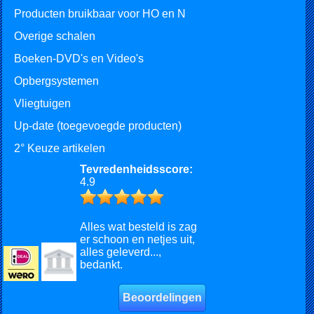
Producten bruikbaar voor HO en N
Overige schalen
Boeken-DVD's en Video's
Opbergsystemen
Vliegtuigen
Up-date (toegevoegde producten)
2° Keuze artikelen
Tevredenheidsscore:
4.9
Alles wat besteld is zag
er schoon en netjes uit,
alles geleverd...,
bedankt.
Beoordelingen