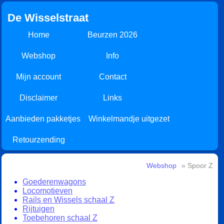
De Wisselstraat
Home
Beurzen 2026
Webshop
Info
Mijn account
Contact
Disclaimer
Links
Aanbieden pakketjes
Winkelmandje uitgezet
Retourzending
Webshop
» Spoor Z
Goederenwagons
Locomotieven
Rails en Wissels schaal Z
Rijtuigen
Toebehoren schaal Z