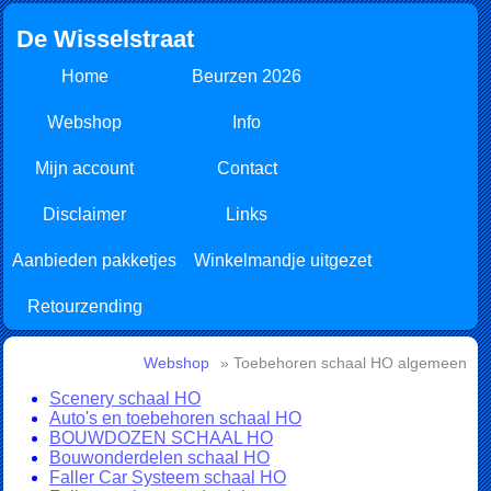
De Wisselstraat
Home
Beurzen 2026
Webshop
Info
Mijn account
Contact
Disclaimer
Links
Aanbieden pakketjes
Winkelmandje uitgezet
Retourzending
Webshop
» Toebehoren schaal HO algemeen
Scenery schaal HO
Auto's en toebehoren schaal HO
BOUWDOZEN SCHAAL HO
Bouwonderdelen schaal HO
Faller Car Systeem schaal HO