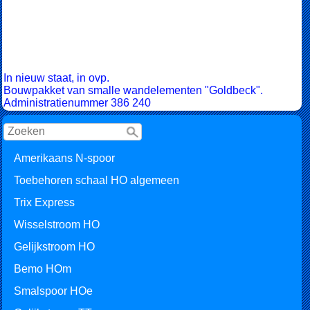
In nieuw staat, in ovp.
Bouwpakket van smalle wandelementen "Goldbeck".
Administratienummer 386 240
Amerikaans N-spoor
Toebehoren schaal HO algemeen
Trix Express
Wisselstroom HO
Gelijkstroom HO
Bemo HOm
Smalspoor HOe