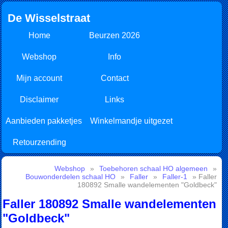
De Wisselstraat
Home
Beurzen 2026
Webshop
Info
Mijn account
Contact
Disclaimer
Links
Aanbieden pakketjes
Winkelmandje uitgezet
Retourzending
Webshop
»
Toebehoren schaal HO algemeen
»
Bouwonderdelen schaal HO
»
Faller
»
Faller-1
» Faller
180892 Smalle wandelementen "Goldbeck"
Faller 180892 Smalle wandelementen
"Goldbeck"