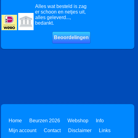
Alles wat besteld is zag
er schoon en netjes uit,
alles geleverd...,
bedankt.
Beoordelingen
Home
Beurzen 2026
Webshop
Info
Mijn account
Contact
Disclaimer
Links