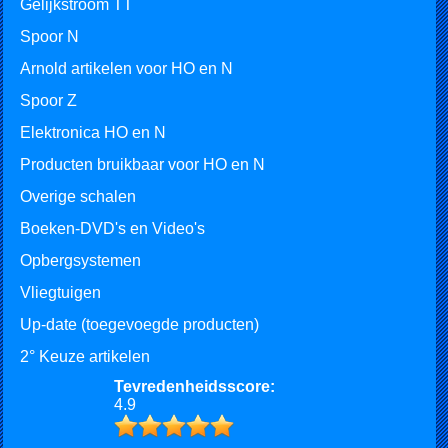
Gelijkstroom TT
Spoor N
Arnold artikelen voor HO en N
Spoor Z
Elektronica HO en N
Producten bruikbaar voor HO en N
Overige schalen
Boeken-DVD's en Video's
Opbergsystemen
Vliegtuigen
Up-date (toegevoegde producten)
2° Keuze artikelen
Tevredenheidsscore:
4.9