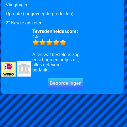
Vliegtuigen
Up-date (toegevoegde producten)
2° Keuze artikelen
Tevredenheidsscore:
4.9
Alles wat besteld is zag
er schoon en netjes uit,
alles geleverd...,
bedankt.
Beoordelingen