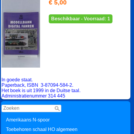
€ 5,00
Beschikbaar - Voorraad: 1
In goede staat.
Paperback, ISBN 3-87094-584-2.
Het boek is uit 1999 in de Duitse taal.
Administratienummer 314 445
Amerikaans N-spoor
Toebehoren schaal HO algemeen