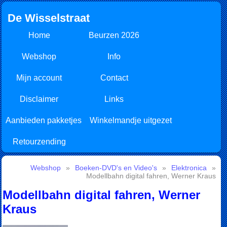
De Wisselstraat
Home
Beurzen 2026
Webshop
Info
Mijn account
Contact
Disclaimer
Links
Aanbieden pakketjes
Winkelmandje uitgezet
Retourzending
Webshop
»
Boeken-DVD's en Video's
»
Elektronica
»
Modellbahn digital fahren, Werner Kraus
Modellbahn digital fahren, Werner
Kraus