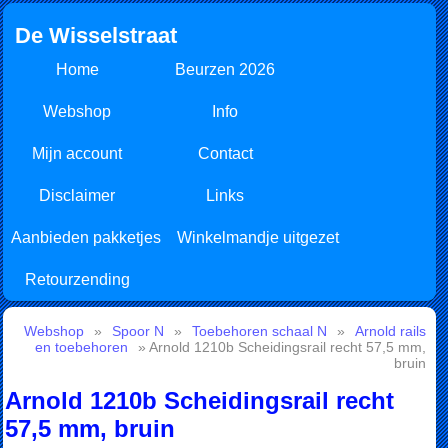
De Wisselstraat
Home
Beurzen 2026
Webshop
Info
Mijn account
Contact
Disclaimer
Links
Aanbieden pakketjes
Winkelmandje uitgezet
Retourzending
Webshop
»
Spoor N
»
Toebehoren schaal N
»
Arnold rails
en toebehoren
» Arnold 1210b Scheidingsrail recht 57,5 mm,
bruin
Arnold 1210b Scheidingsrail recht
57,5 mm, bruin