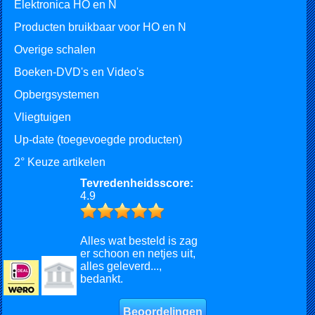
Elektronica HO en N
Producten bruikbaar voor HO en N
Overige schalen
Boeken-DVD's en Video's
Opbergsystemen
Vliegtuigen
Up-date (toegevoegde producten)
2° Keuze artikelen
Tevredenheidsscore:
4.9
Alles wat besteld is zag
er schoon en netjes uit,
alles geleverd...,
bedankt.
Beoordelingen