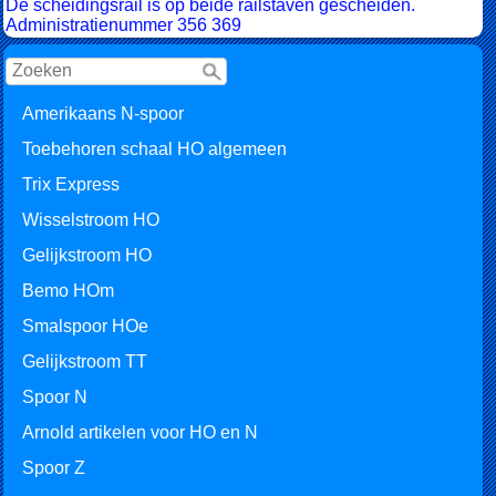
De scheidingsrail is op beide railstaven gescheiden.
Administratienummer 356 369
Amerikaans N-spoor
Toebehoren schaal HO algemeen
Trix Express
Wisselstroom HO
Gelijkstroom HO
Bemo HOm
Smalspoor HOe
Gelijkstroom TT
Spoor N
Arnold artikelen voor HO en N
Spoor Z