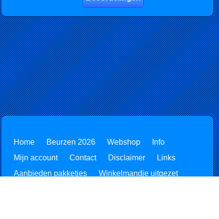
Home
Beurzen 2026
Webshop
Info
Mijn account
Contact
Disclaimer
Links
Aanbieden pakketjes
Winkelmandje uitgezet
Retourzending
Alle prijzen zijn Inclusief BTW -
Privacyverklaring