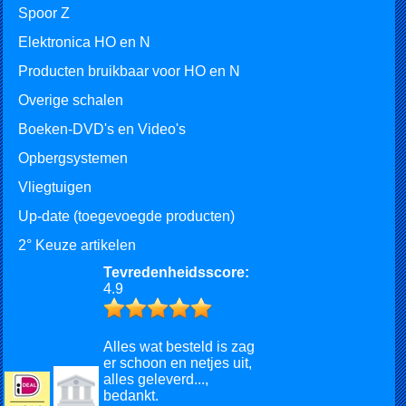
Spoor Z
Elektronica HO en N
Producten bruikbaar voor HO en N
Overige schalen
Boeken-DVD's en Video's
Opbergsystemen
Vliegtuigen
Up-date (toegevoegde producten)
2° Keuze artikelen
Tevredenheidsscore:
4.9
Alles wat besteld is zag
er schoon en netjes uit,
alles geleverd...,
bedankt.