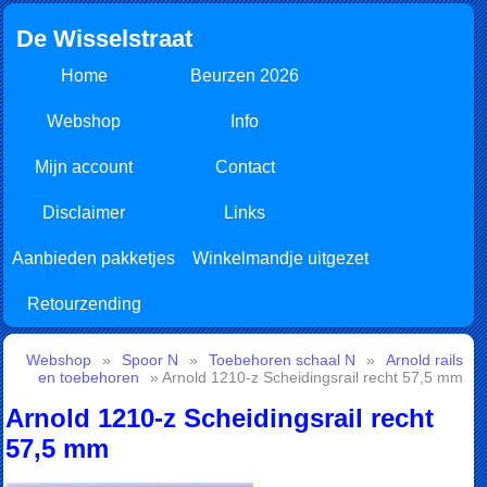
De Wisselstraat
Home
Beurzen 2026
Webshop
Info
Mijn account
Contact
Disclaimer
Links
Aanbieden pakketjes
Winkelmandje uitgezet
Retourzending
Webshop
»
Spoor N
»
Toebehoren schaal N
»
Arnold rails
en toebehoren
» Arnold 1210-z Scheidingsrail recht 57,5 mm
Arnold 1210-z Scheidingsrail recht
57,5 mm