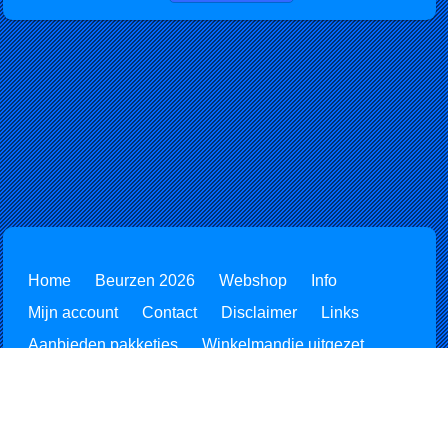
Home
Beurzen 2026
Webshop
Info
Mijn account
Contact
Disclaimer
Links
Aanbieden pakketjes
Winkelmandje uitgezet
Retourzending
Alle prijzen zijn Inclusief BTW -
Privacyverklaring