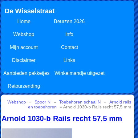
De Wisselstraat
Home
Beurzen 2026
Webshop
Info
Mijn account
Contact
Disclaimer
Links
Aanbieden pakketjes
Winkelmandje uitgezet
Retourzending
Webshop
»
Spoor N
»
Toebehoren schaal N
»
Arnold rails
en toebehoren
» Arnold 1030-b Rails recht 57,5 mm
Arnold 1030-b Rails recht 57,5 mm