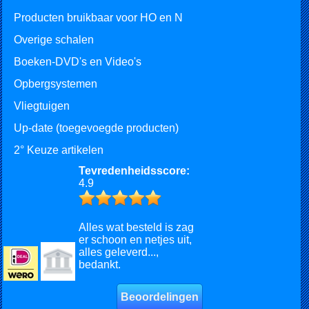
Producten bruikbaar voor HO en N
Overige schalen
Boeken-DVD's en Video's
Opbergsystemen
Vliegtuigen
Up-date (toegevoegde producten)
2° Keuze artikelen
Tevredenheidsscore:
4.9
Alles wat besteld is zag
er schoon en netjes uit,
alles geleverd...,
bedankt.
Beoordelingen