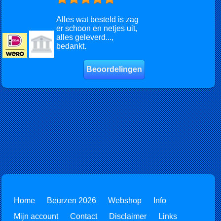
Alles wat besteld is zag
er schoon en netjes uit,
alles geleverd...,
bedankt.
Beoordelingen
Home
Beurzen 2026
Webshop
Info
Mijn account
Contact
Disclaimer
Links