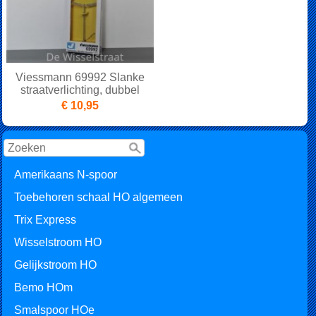
Viessmann 69992 Slanke
straatverlichting, dubbel
€ 10,95
Amerikaans N-spoor
Toebehoren schaal HO algemeen
Trix Express
Wisselstroom HO
Gelijkstroom HO
Bemo HOm
Smalspoor HOe